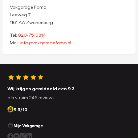
Vakgarage Famo
Leeweg 7
1161 AA Zwanenburg
Tel:
020-7510814
Mail:
info@vakgaragefamo.nl
Wij krijgen gemiddeld een 9.3
o.b.v. ruim 246 reviews
9.3/10
Mijn Vakgarage