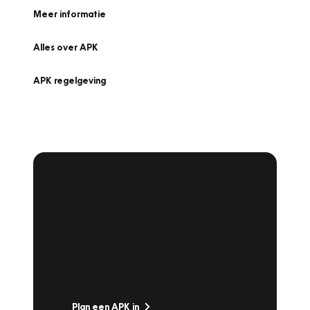
Meer informatie
Alles over APK
APK regelgeving
APK Keuring bij
Vakgarage!
Is het weer tijd voor de jaarlijkse APK? Ga
snel naar Vakgarage bij u in de buurt, en ga
zonder zorgen de weg op!
Plan een APK in