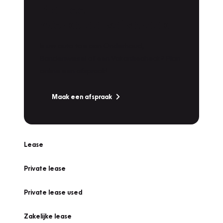
Plan een
Werkplaatsafspraak
Is uw auto toe aan Onderhoud,
Bandenwissel of een Vakantiecheck? Plan
online een afspraak!
Maak een afspraak
Lease
Private lease
Private lease used
Zakelijke lease