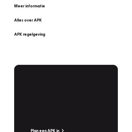
Meer informatie
Alles over APK
APK regelgeving
APK Keuring bij
Vakgarage!
Is het weer tijd voor de jaarlijkse APK? Ga
snel naar Vakgarage bij u in de buurt, en ga
zonder zorgen de weg op!
Plan een APK in