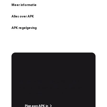
Meer informatie
Alles over APK
APK regelgeving
APK Keuring bij
Vakgarage!
Is het weer tijd voor de jaarlijkse APK? Ga
snel naar Vakgarage bij u in de buurt, en ga
zonder zorgen de weg op!
Plan een APK in