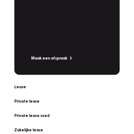
Plan een
Werkplaatsafspraak
Is uw auto toe aan Onderhoud,
Bandenwissel of een Vakantiecheck? Plan
online een afspraak!
Maak een afspraak
Lease
Private lease
Private lease used
Zakelijke lease