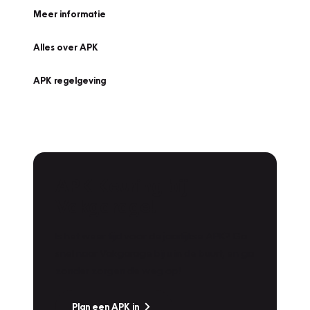
Meer informatie
Alles over APK
APK regelgeving
APK Keuring bij
Vakgarage!
Is het weer tijd voor de jaarlijkse APK? Ga
snel naar Vakgarage bij u in de buurt, en ga
zonder zorgen de weg op!
Plan een APK in