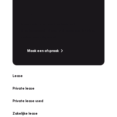
Plan een
Werkplaatsafspraak
Is uw auto toe aan Onderhoud,
Bandenwissel of een Vakantiecheck? Plan
online een afspraak!
Maak een afspraak
Lease
Private lease
Private lease used
Zakelijke lease